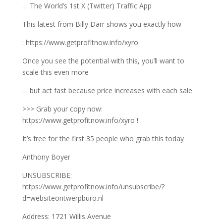
… The World’s 1st X (Twitter) Traffic App
This latest from Billy Darr shows you exactly how
: https://www.getprofitnow.info/xyro
Once you see the potential with this, you’ll want to
scale this even more
… but act fast because price increases with each sale
>>> Grab your copy now:
https://www.getprofitnow.info/xyro !
It’s free for the first 35 people who grab this today
Anthony Boyer
UNSUBSCRIBE:
https://www.getprofitnow.info/unsubscribe/?
d=websiteontwerpburo.nl
Address: 1721 Willis Avenue